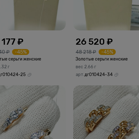
 177 ₽
26 520 ₽
40 ₽
-45%
48 218 ₽
-45%
тые серьги женские
Золотые серьги женские
.32 г
вес 2.66 г
дг010424-25
арт.
дг010424-34