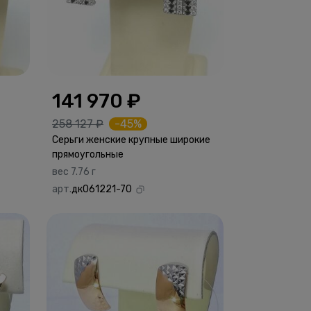
141 970 ₽
258 127 ₽
-45%
Серьги женские крупные широкие
прямоугольные
вес 7.76 г
арт.
дк061221-70