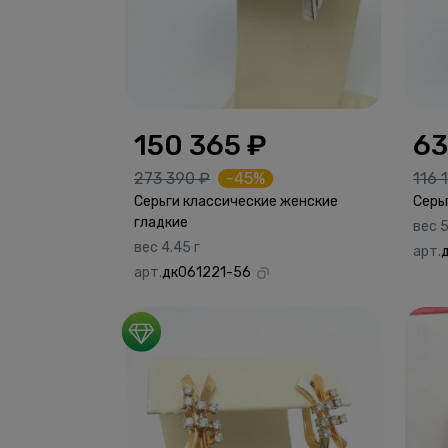
150 365 ₽
63
273 390 ₽
-45%
116 
Серьги классические женские
Серь
гладкие
вес 5
вес 4.45 г
арт.
арт.
дк061221-56