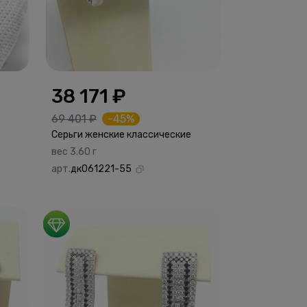
38 171 ₽
69 401 ₽
-45%
Серьги женские классические
вес 3.60 г
арт.
дк061221-55