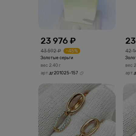
23 976 ₽
23
43 592 ₽
-45%
42 1
Золотые серьги
Золо
вес 2.40 г
вес 2
арт.
дг201025-157
арт.