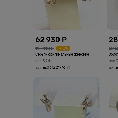
62 930 ₽
28
114 418 ₽
-45%
52 5
Серьги оригинальные женские
Золо
вес 5.94 г
вес 3
арт.
дк061221-76
арт.