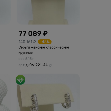
77 089 ₽
140 161 ₽
-45%
Серьги женские классические
крупные
вес 5.15 г
арт.
дк061221-44