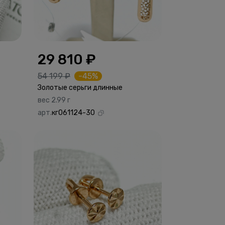
29 810 ₽
54 199 ₽
-45%
Золотые серьги длинные
вес 2.99 г
арт.
кг061124-30