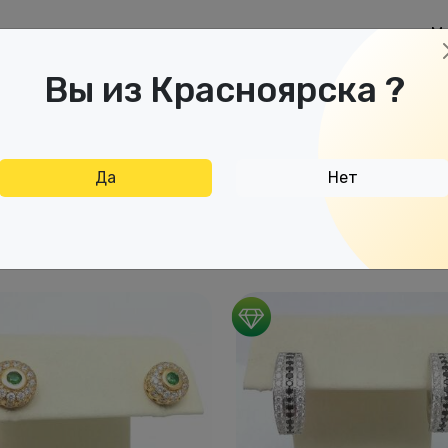
М
аспродажа
Дисконтная карта
Отзывы
Вы из Красноярска ?
Да
Нет