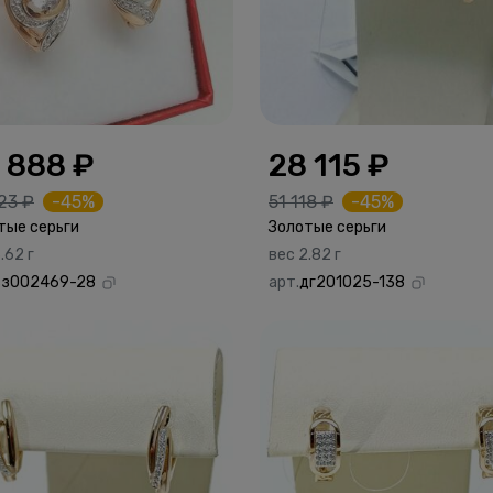
 888 ₽
28 115 ₽
23 ₽
-45%
51 118 ₽
-45%
тые серьги
Золотые серьги
.62 г
вес 2.82 г
вз002469-28
арт.
дг201025-138