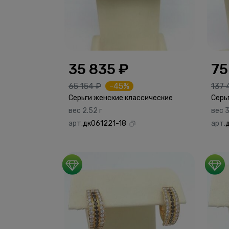
35 835 ₽
75
65 154 ₽
-45%
137 
Серьги женские классические
Серь
вес 2.52 г
вес 3
арт.
дк061221-18
арт.