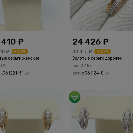
 410 ₽
24 426 ₽
18 ₽
-45%
44 410 ₽
-45%
тые серьги женские
Золотые серьги дорожки
.01 г
вес 2.45 г
дк061221-51
арт.
кг061124-8