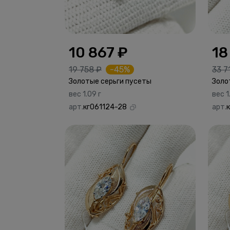
10 867 ₽
18
19 758 ₽
-45%
33 7
Золотые серьги пусеты
Золо
вес 1.09 г
вес 1
арт.
кг061124-28
арт.