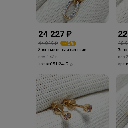
24 227 ₽
22
44 049 ₽
-45%
40 9
Золотые серьги женские
Золо
вес 2.43 г
вес 2
арт.
кг051124-3
арт.