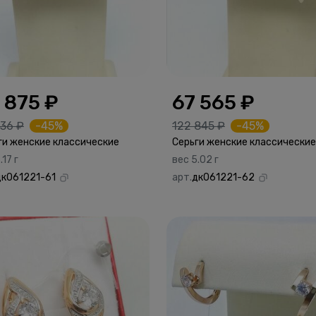
 875 ₽
67 565 ₽
136 ₽
-45%
122 845 ₽
-45%
ги женские классические
Серьги женские классические
.17 г
вес 5.02 г
дк061221-61
арт.
дк061221-62