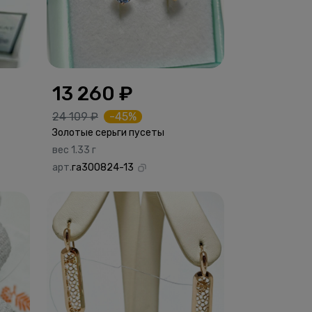
13 260 ₽
24 109 ₽
-45%
Золотые серьги пусеты
вес 1.33 г
арт.
га300824-13