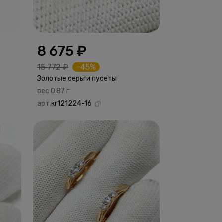
8 675 ₽
15 772 ₽
-45%
Золотые серьги пусеты
вес 0.87 г
арт.
кг121224-16