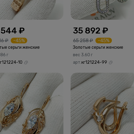
 544 ₽
35 892 ₽
16 ₽
-45%
65 258 ₽
-45%
тые серьги женские
Золотые серьги женские
.86 г
вес 3.60 г
кг121224-10
арт.
кг121224-99