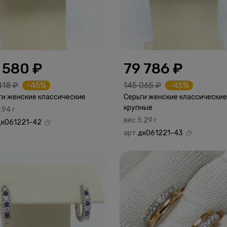
 580 ₽
79 786 ₽
418 ₽
-45%
145 065 ₽
-45%
ги женские классические
Серьги женские классические
крупные
.94 г
вес 5.29 г
дк061221-42
арт.
дк061221-43