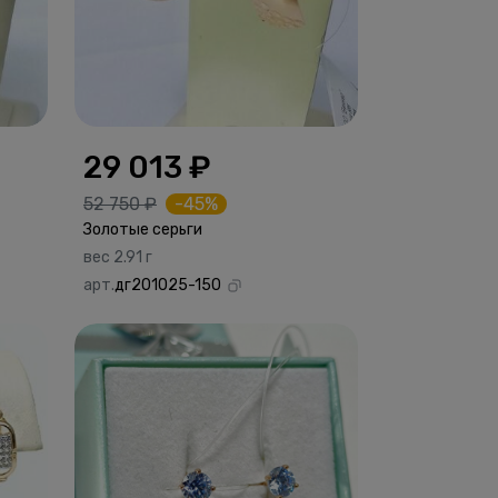
29 013 ₽
52 750 ₽
-45%
Золотые серьги
вес 2.91 г
арт.
дг201025-150