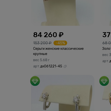
84 260 ₽
37
153 200 ₽
-45%
68 0
Серьги женские классические
Золо
крупные
вес 3
вес 5.68 г
арт.
арт.
дк061221-45