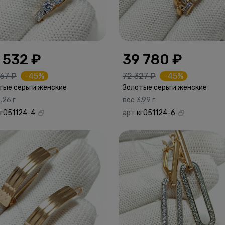
 532 ₽
39 780 ₽
67 ₽
-45%
72 327 ₽
-45%
тые серьги женские
Золотые серьги женские
.26 г
вес 3.99 г
кг051124-4
арт.
кг051124-6