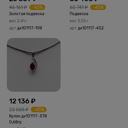
46 161 ₽
-45%
60 741 ₽
-45%
Золотая подвеска
Подвеска
вес 2.41 г
вес 3.05 г
арт.
дк101117-198
арт.
дк101117-432
12 136 ₽
22 065 ₽
-45%
Кулон дк101117-378
0,68гр