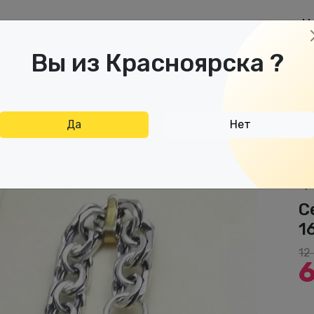
М
аспродажа
Дисконтная карта
Отзывы
Вы из Красноярска ?
Да
Нет
 браслет дк150621-166 15,30гр
ар
С
1
12
6