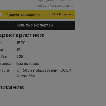
оффлайн магазине.
Оформить рассрочку
от 2219 ₽ в месяц
Купить с экспертом
арактеристики:
с:
15.30
ина:
19
оба:
925
тавка:
Без вставок
газин:
ул. 60 лет образования СССР,
8, пом.356
писание: