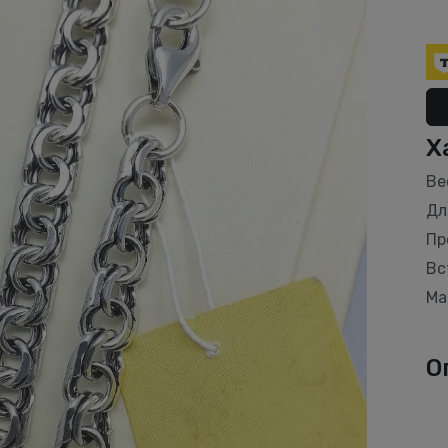
Х
Ве
Дл
Пр
Вс
Ма
О