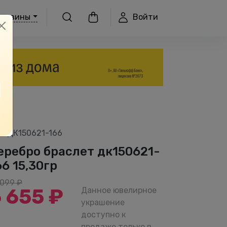
Войти
агазины
т.
ДК150621-166
еребро браслет дк150621-
66 15,30гр
 099 ₽
 655 ₽
Данное ювелирное
украшение
доступно к
продаже только в