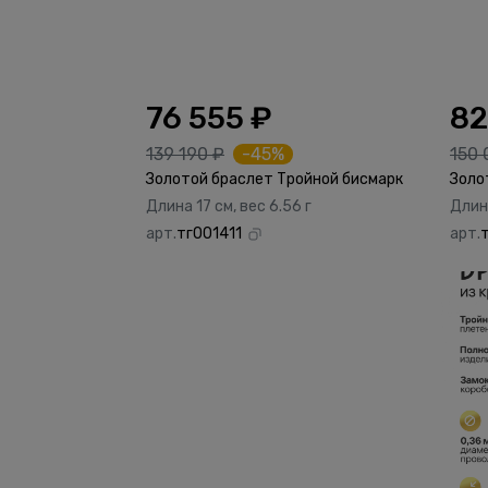
76 555 ₽
82
139 190 ₽
-45%
150 
Золотой браслет Тройной бисмарк
Золо
Длина 17 см, вес 6.56 г
Длина
арт.
тг001411
арт.