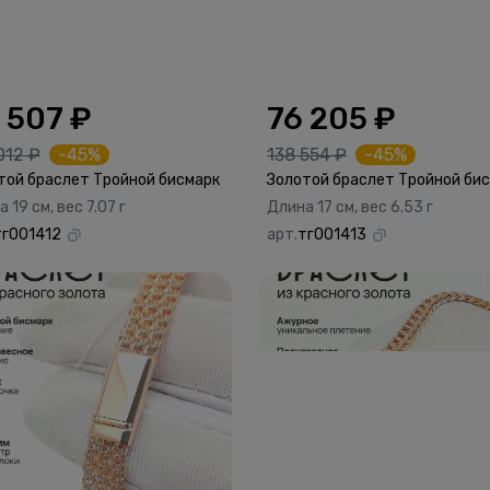
 507 ₽
76 205 ₽
012 ₽
-45%
138 554 ₽
-45%
той браслет Тройной бисмарк
Золотой браслет Тройной би
 19 см, вес 7.07 г
Длина 17 см, вес 6.53 г
тг001412
арт.
тг001413