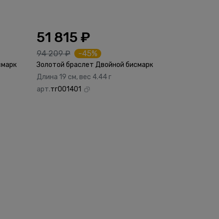
51 815 ₽
94 209 ₽
-45%
смарк
Золотой браслет Двойной бисмарк
Длина 19 см, вес 4.44 г
арт.
тг001401