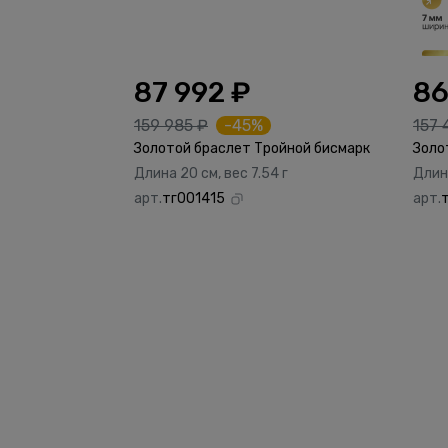
87 992 ₽
86
159 985 ₽
-45%
157 
Золотой браслет Тройной бисмарк
Золо
Длина 20 см, вес 7.54 г
Длина
арт.
тг001415
арт.