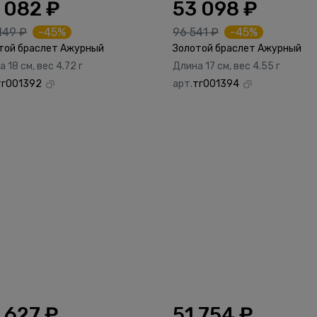
 082 ₽
53 098 ₽
149 ₽
-45%
96 541 ₽
-45%
той браслет Ажурный
Золотой браслет Ажурный
 18 см, вес 4.72 г
Длина 17 см, вес 4.55 г
тг001392
арт.
тг001394
 627 ₽
51 754 ₽