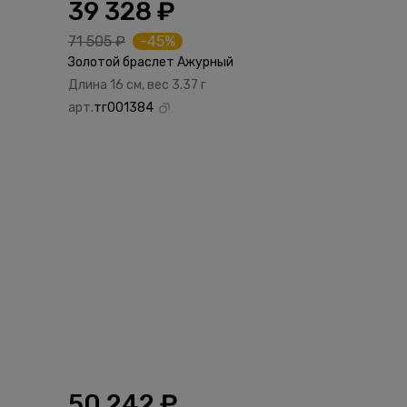
39 328 ₽
71 505 ₽
-45%
Золотой браслет Ажурный
Длина 16 см, вес 3.37 г
арт.
тг001384
50 242 ₽