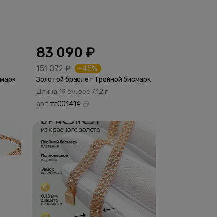
83 090 ₽
151 072 ₽
-45%
смарк
Золотой браслет Тройной бисмарк
Длина 19 см, вес 7.12 г
арт.
тг001414