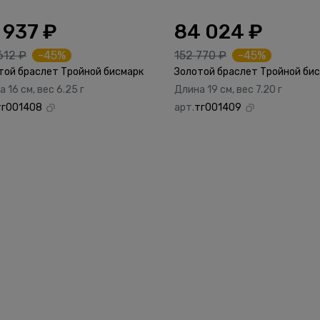
 937 ₽
84 024 ₽
612 ₽
-45%
152 770 ₽
-45%
той браслет Тройной бисмарк
Золотой браслет Тройной би
 16 см, вес 6.25 г
Длина 19 см, вес 7.20 г
тг001408
арт.
тг001409