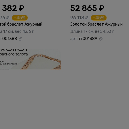
 382 ₽
52 865 ₽
76 ₽
-45%
96 118 ₽
-45%
той браслет Ажурный
Золотой браслет Ажурный
 17 см, вес 4.66 г
Длина 17 см, вес 4.53 г
тг001388
арт.
тг001389