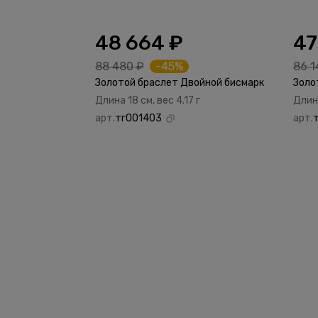
48 664 ₽
47
88 480 ₽
-45%
86 1
Золотой браслет Двойной бисмарк
Золо
Длина 18 см, вес 4.17 г
Длина
арт.
тг001403
арт.