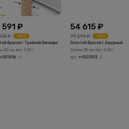
 591 ₽
54 615 ₽
438 ₽
-45%
99 299 ₽
-45%
той браслет Тройной бисмарк
Золотой браслет Ажурный
 20 см, вес 7.42 г
Длина 18 см, вес 4.68 г
тг001416
арт.
тг001393