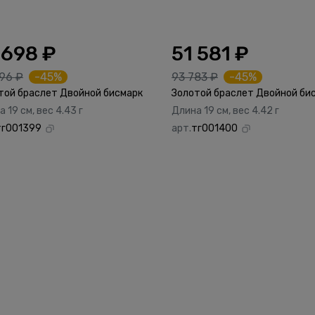
 698 ₽
51 581 ₽
96 ₽
-45%
93 783 ₽
-45%
той браслет Двойной бисмарк
Золотой браслет Двойной би
 19 см, вес 4.43 г
Длина 19 см, вес 4.42 г
тг001399
арт.
тг001400