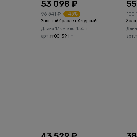
53 098 ₽
55
96 541 ₽
-45%
100 
Золотой браслет Ажурный
Золо
Длина 17 см, вес 4.55 г
Длина
арт.
тг001391
арт.
43 529 ₽
38