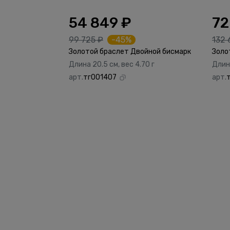
54 849 ₽
72
99 725 ₽
-45%
132 
Золотой браслет Двойной бисмарк
Золо
Длина 20.5 см, вес 4.70 г
Длина
арт.
тг001407
арт.