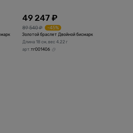
49 247 ₽
89 540 ₽
-45%
смарк
Золотой браслет Двойной бисмарк
Длина 18 см, вес 4.22 г
арт.
тг001406