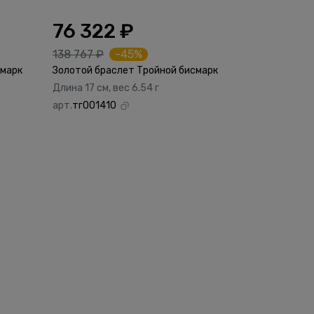
76 322 ₽
138 767 ₽
-45%
смарк
Золотой браслет Тройной бисмарк
Длина 17 см, вес 6.54 г
арт.
тг001410