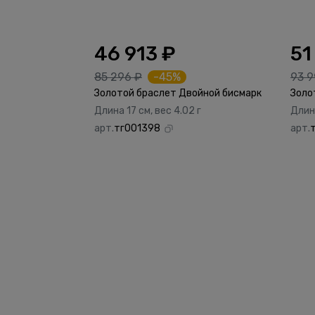
46 913 ₽
51
85 296 ₽
-45%
93 9
Золотой браслет Двойной бисмарк
Золо
Длина 17 см, вес 4.02 г
Длина
арт.
тг001398
арт.