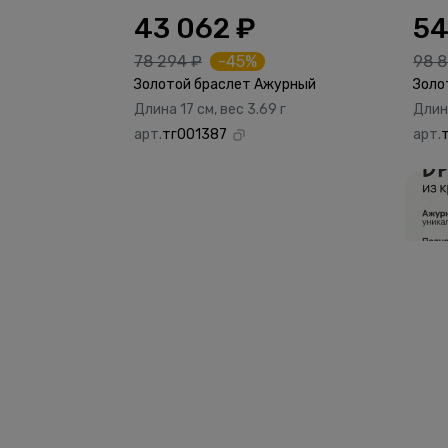
43 062 ₽
54
78 294 ₽
-45%
98 8
Золотой браслет Ажурный
Золо
Длина 17 см, вес 3.69 г
Длина
арт.
тг001387
арт.