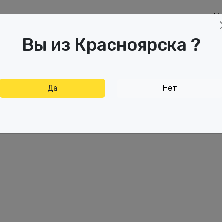
М
аспродажа
Дисконтная карта
Отзывы
Вы из Красноярска ?
Да
Нет