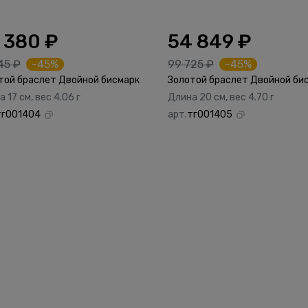
 380 ₽
54 849 ₽
45 ₽
-45%
99 725 ₽
-45%
той браслет Двойной бисмарк
Золотой браслет Двойной би
 17 см, вес 4.06 г
Длина 20 см, вес 4.70 г
тг001404
арт.
тг001405