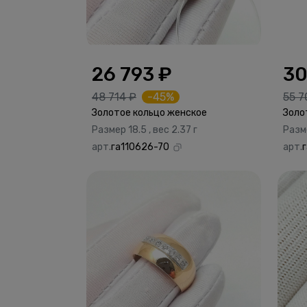
26 793 ₽
30
48 714 ₽
-45%
55 7
Золотое кольцо женское
Золо
Размер 18.5 , вес 2.37 г
Разме
арт.
га110626-70
арт.