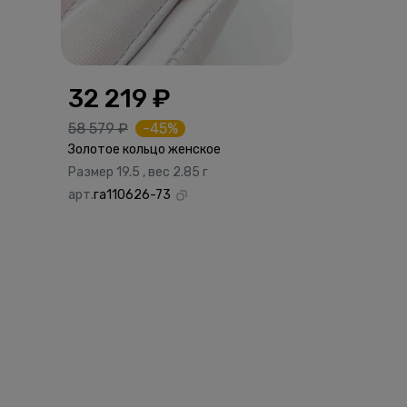
32 219 ₽
58 579 ₽
-45%
Золотое кольцо женское
Размер 19.5 , вес 2.85 г
арт.
га110626-73