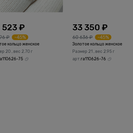
 523 ₽
33 350 ₽
96 ₽
-45%
60 636 ₽
-45%
тое кольцо женское
Золотое кольцо женское
р 20 , вес 2.70 г
Размер 21 , вес 2.95 г
га110626-75
арт.
га110626-76