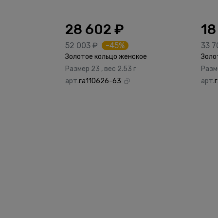
28 602 ₽
18
52 003 ₽
-45%
33 7
Золотое кольцо женское
Золо
Размер 23 , вес 2.53 г
Разме
арт.
га110626-63
арт.