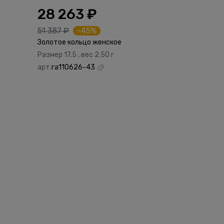
28 263 ₽
51 387 ₽
-45%
Золотое кольцо женское
Размер 17.5 , вес 2.50 г
арт.
га110626-43