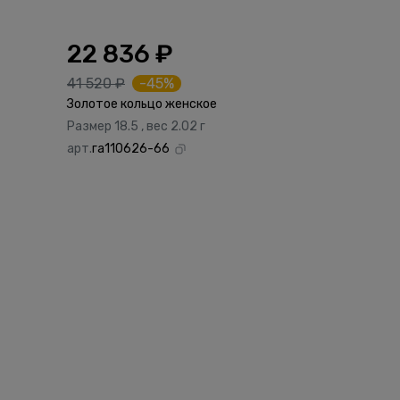
22 836 ₽
41 520 ₽
-45%
Золотое кольцо женское
Размер 18.5 , вес 2.02 г
арт.
га110626-66