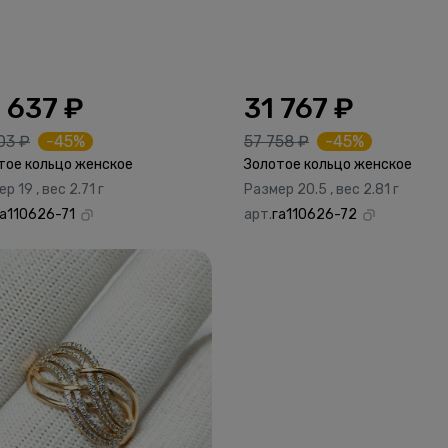
 637 ₽
31 767 ₽
03 ₽
-45%
57 758 ₽
-45%
тое кольцо женское
Золотое кольцо женское
р 19 , вес 2.71 г
Размер 20.5 , вес 2.81 г
га110626-71
арт.
га110626-72