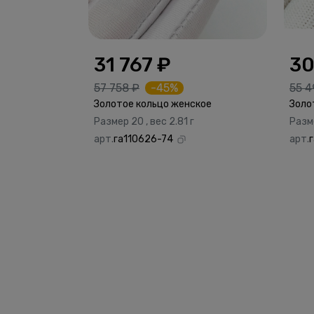
31 767 ₽
30
57 758 ₽
-45%
55 4
Золотое кольцо женское
Золо
Размер 20 , вес 2.81 г
Разме
арт.
га110626-74
арт.