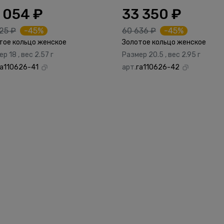
 054 ₽
33 350 ₽
25 ₽
-45%
60 636 ₽
-45%
тое кольцо женское
Золотое кольцо женское
р 18 , вес 2.57 г
Размер 20.5 , вес 2.95 г
га110626-41
арт.
га110626-42