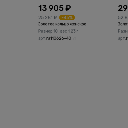
13 905 ₽
29
25 281 ₽
-45%
52 8
Золотое кольцо женское
Золо
Размер 18 , вес 1.23 г
Разме
арт.
га110626-40
арт.