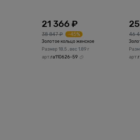
21 366 ₽
25
38 847 ₽
-45%
46 4
Золотое кольцо женское
Золо
Размер 18.5 , вес 1.89 г
Разме
арт.
га110626-59
арт.