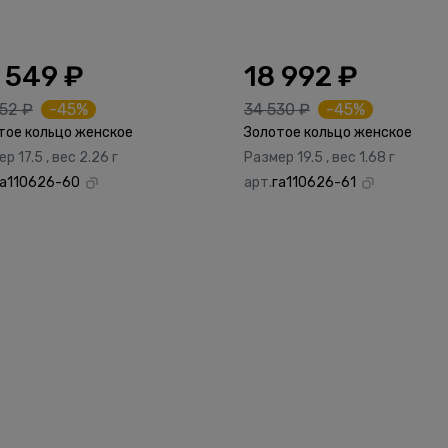
 549 ₽
18 992 ₽
52 ₽
-45%
34 530 ₽
-45%
тое кольцо женское
Золотое кольцо женское
р 17.5 , вес 2.26 г
Размер 19.5 , вес 1.68 г
га110626-60
арт.
га110626-61