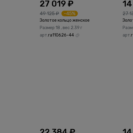
27 019 ₽
14
49 125 ₽
-45%
27 1
Золотое кольцо женское
Золо
Размер 18 , вес 2.39 г
Разме
арт.
га110626-44
арт.
22 384 ₽
14