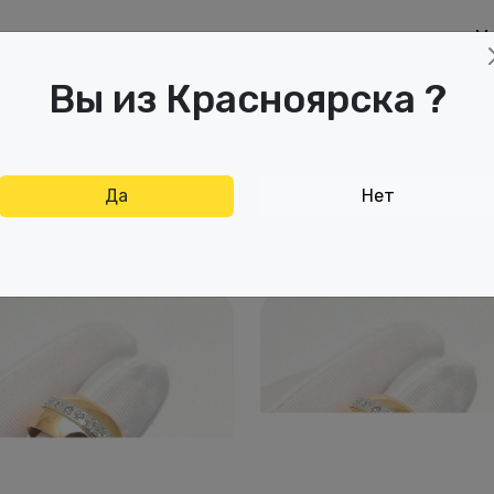
М
аспродажа
Дисконтная карта
Отзывы
Вы из Красноярска ?
Да
Нет