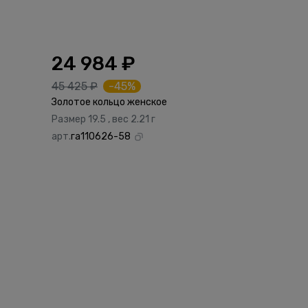
24 984 ₽
45 425 ₽
-45%
Золотое кольцо женское
Размер 19.5 , вес 2.21 г
арт.
га110626-58