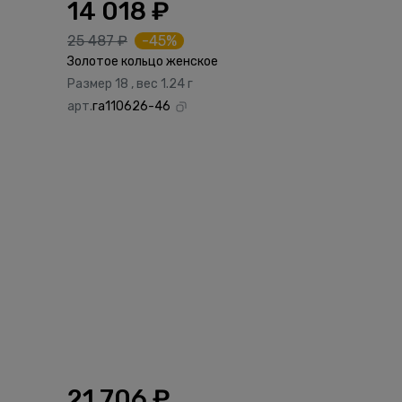
14 018 ₽
25 487 ₽
-45%
Золотое кольцо женское
Размер 18 , вес 1.24 г
арт.
га110626-46
21 706 ₽