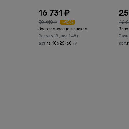
16 731 ₽
25
30 419 ₽
-45%
46 8
Золотое кольцо женское
Золо
Размер 18 , вес 1.48 г
Разме
арт.
га110626-68
арт.