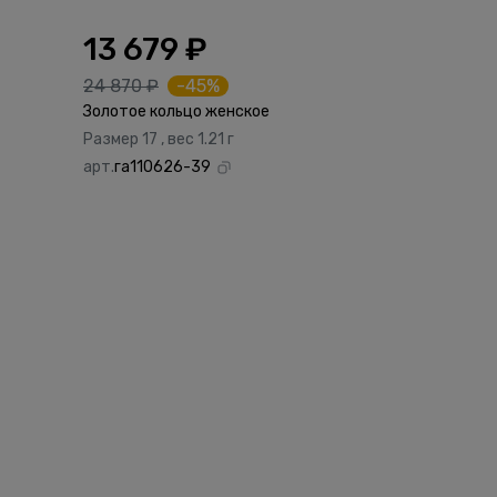
13 679 ₽
24 870 ₽
-45%
Золотое кольцо женское
Размер 17 , вес 1.21 г
арт.
га110626-39