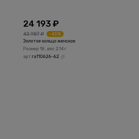
24 193 ₽
43 987 ₽
-45%
Золотое кольцо женское
Размер 18 , вес 2.14 г
арт.
га110626-62