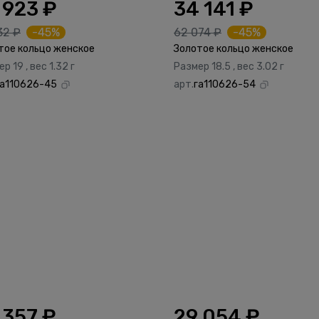
 923 ₽
34 141 ₽
32 ₽
-45%
62 074 ₽
-45%
тое кольцо женское
Золотое кольцо женское
р 19 , вес 1.32 г
Размер 18.5 , вес 3.02 г
га110626-45
арт.
га110626-54
 357 ₽
29 054 ₽