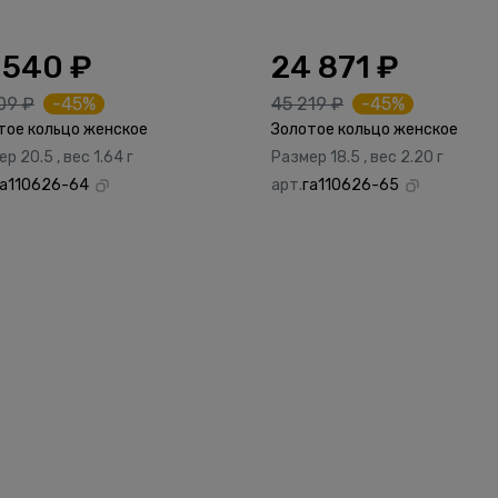
 540 ₽
24 871 ₽
09 ₽
-45%
45 219 ₽
-45%
тое кольцо женское
Золотое кольцо женское
р 20.5 , вес 1.64 г
Размер 18.5 , вес 2.20 г
га110626-64
арт.
га110626-65