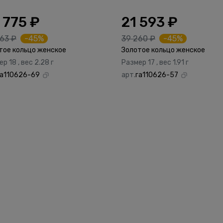
 775 ₽
21 593 ₽
63 ₽
-45%
39 260 ₽
-45%
тое кольцо женское
Золотое кольцо женское
р 18 , вес 2.28 г
Размер 17 , вес 1.91 г
га110626-69
арт.
га110626-57